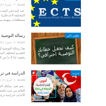
ALAA
مايو 8, 2021
عند البدء في البحث 
المختلفة لأخذ فكرةً ع
مصطلحات مبهمة مما لف
رسالة التوصية او mendation letter
تطوير ذاتي
ALAA
مايو 3, 2021
التقديم لمختلف المن
رفضه، لذا لا بدّ من 
الدراسة في تركيا بدون LTS
تدريب
ALAA
أبريل 25, 2021
العالم من حيث الحصول
الأجانب لدراسة درجة