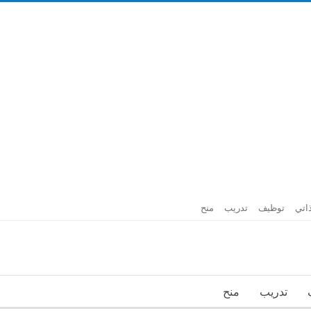
اتي
توظيف
تدريب
منح
تدريب
منح