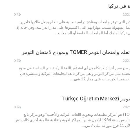
 في تركيا
0
كن التى توفر جامعات ومناهج دراسية مبنية على نظام يجعل طلابها قادرين
ل بسهولة بسبب مهاراتهم التى اكتسبوها على مدار الدراسة.
وفي حالة إذا
 تركيا أمامك أما الجامعات الخاصة أو الجامعات
…
التومر TOMER ونموذج لامتحان التومر
0
درسين أتراك لا يتكلمون أى لغة غير اللغة التركية. تتم الدراسة فى منهج
عتمد مثل مراكز التومر و هى مراكز تابعة للجامعات التركية و منتشرة فى
تستمر الكورسات على مدار 12 شهر
…
Türkçe Öğre
0
امتحان التومر (TOMER) هو “مركز تطبيقات وبحوث اللغات التركية والأجنبية“,وهو مركز تابع
لرئاسة جامعة أنقرة تأسس سنة 1984 ليكون شبيهاً بمراكز لغوية وثقافية عالمية أخرى كالبريتش
وزعة على 7 من
…