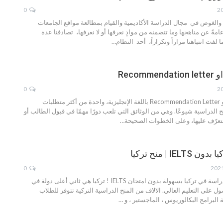
0
والغوص في مجال الدراسة الأكاديمية والقيام بمطالعة مواقع الجامعات
امةً عن مناهجها وما تتضمنه من موادٍ نعرفها أو لا نعرفها، تصادفنا عدة
ت انتباهنا مراراً وتكراراً، أحد النظام
…
Recom
0
تعدّ رسالة التوصية أو Recommendation Letter باللغة الإنجليزية، واحدة من أكثر متطلبات
ح الدراسية شيوعًا.
وهي من الوثائق التي تلعب دورًا مهمّا في قبول الطالب أو
التعرّف عليها، وعلى الخطوات الصحيحة
…
IE | منح تركيا
0
. نعم نعم . يمكنك الدراسة في تركيا بسهولة بدون امتحان IELTS ! تركيا هي ثاني أعلى دولة في
 على التعليم العالي. الالاف من المنح الدراسية التركية تتوفر للطلاب
 البرامج البكالوريوس ، الماجستير ، و
…