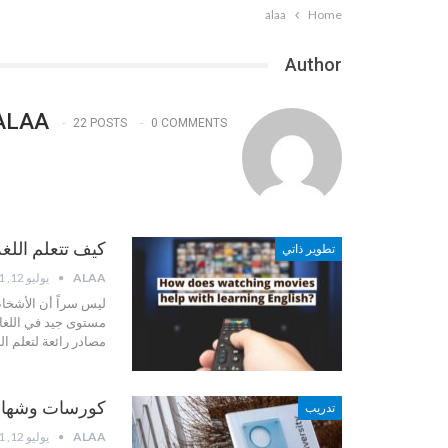
alaa
Home
Author
ALAA
22 POSTS
0 COMMENTS
كيف تتعلم اللغة
تطوير ذاتي
ALAA
يوليو 12, 2021
ليس سراً أن الأشخاص
مستوى جيد في اللغات
مصادر رائعة لتعلم ال
كورسات وشهادات
تدريب
ALAA
يوليو 12, 2021