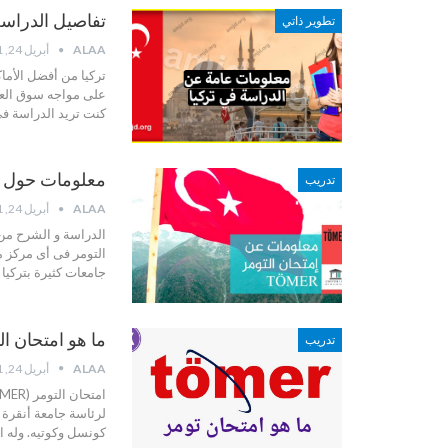
تفاصيل الدراسة
تطوير ذاتي
ALAA
أبريل 24, 2021
تركيا من أفضل الأما
على مواجه سوق العم
كنت تريد الدراسة في
معلومات حول تعلم وامتحان 
تدريب
ALAA
أبريل 24, 2021
الدراسة و الشرح من م
التومر فى أى مركز م
جامعات كثيرة بتركيا .
ما هو امتحان التومر tim Merkezi
تدريب
ALAA
أبريل 24, 2021
كونسل وكوتيه.
وله الآن 11 فرع م